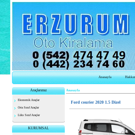
Anasayfa
Hakkı
Araçlarımız
Anasayfa
Ekonomik Araçlar
Ford courier 2020 1.5 Dizel
Orta Sınıf Araçlar
Lüks Sınıf Araçlar
KURUMSAL