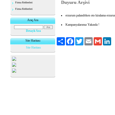
Duyuru Arşivi
Firma Rehberleri
Firma Rehberleri
erzurum palandöken oto kiralama erzurum
Araç Ara
Kampanyalarımız Yakında !
Detaylı Ara
Paylaş
Facebook
Twitter
Email
Gmail
Li
Site Haritası
Site Haritası