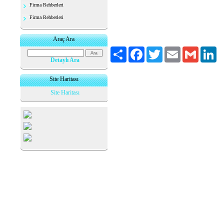
erzurumda airport oto kiralama erzurumdaairporto
Firma Rehberleri
erzurumda airportda kiralık oto erzurumdaairport
car erzurumairportrentacar erzurumdaairportdare
Firma Rehberleri
erzurumcarrental erzurum havaalanında car renta
erzurumdahavaalanındacarrental erzurum havalim
erzurumhavalimanındacarrental
Araç Ara
Paylaş
Facebook
Twitter
Email
Gmail
Li
Detaylı Ara
Site Haritası
Site Haritası