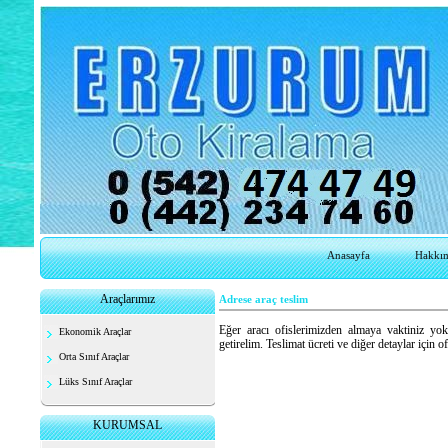
Anasayfa
Hakkı
Araçlarımız
Adrese araç teslim
Eğer aracı ofislerimizden almaya vaktiniz yok
Ekonomik Araçlar
getirelim. Teslimat ücreti ve diğer detaylar için 
Orta Sınıf Araçlar
etiketler :
Lüks Sınıf Araçlar
erzurum havaalanında kiralık oto erzurumhavaala
erzurumhavalimanındakiralıkoto erzurumda hava
erzurumda havaalanında kiralık oto erzurumdaha
KURUMSAL
kiralama erzurumdahavalimanındakiralıkotokiral